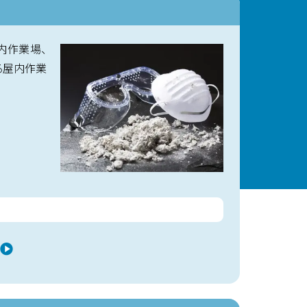
内作業場、
る屋内作業