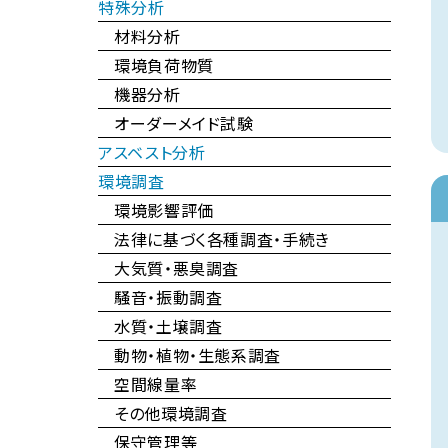
特殊分析
材料分析
環境負荷物質
機器分析
オーダーメイド試験
アスベスト分析
環境調査
環境影響評価
法律に基づく各種調査・手続き
大気質・悪臭調査
騒音・振動調査
水質・土壌調査
動物・植物・生態系調査
空間線量率
その他環境調査
保守管理等