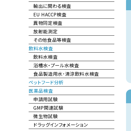
輸出に関わる検査
EU HACCP検査
異物同定検査
放射能測定
その他食品等検査
飲料水検査
飲料水検査
浴槽水・プール水検査
食品製造用水･清涼飲料水検査
ペットフード分析
医薬品検査
申請用試験
GMP関連試験
微生物試験
ドラッグインフォメーション