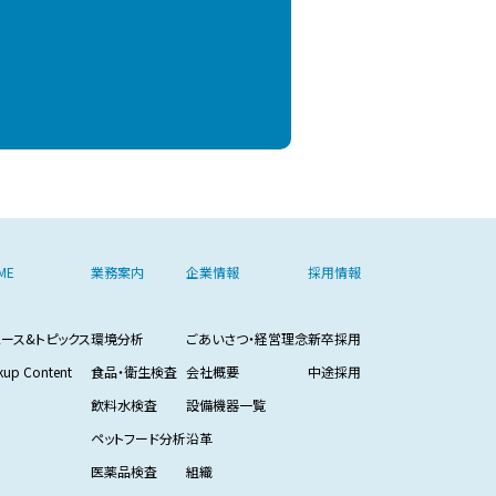
ME
業務案内
企業情報
採用情報
ュース&トピックス
環境分析
ごあいさつ・経営理念
新卒採用
kup Content
食品・衛生検査
会社概要
中途採用
飲料水検査
設備機器一覧
ペットフード分析
沿革
医薬品検査
組織