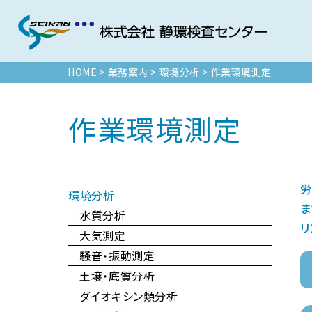
HOME
>
業務案内
>
環境分析
>
作業環境測定
作業環境測定
労
環境分析
ま
水質分析
リ
大気測定
騒音・振動測定
土壌・底質分析
ダイオキシン類分析