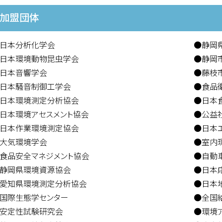
加盟団体
日本分析化学会
●静岡
日本環境動物昆虫学会
●静岡
日本音響学会
●藤枝
日本騒音制御工学会
●食品
日本環境測定分析協会
●日本
日本環境アセスメント協会
●公益
日本作業環境測定協会
●日本
大気環境学会
●室内
食品安全マネジメント協会
●自動
静岡県環境資源協会
●日本
愛知県環境測定分析協会
●日本
国際生態学センター
●全国
安定性試験研究会
●環境