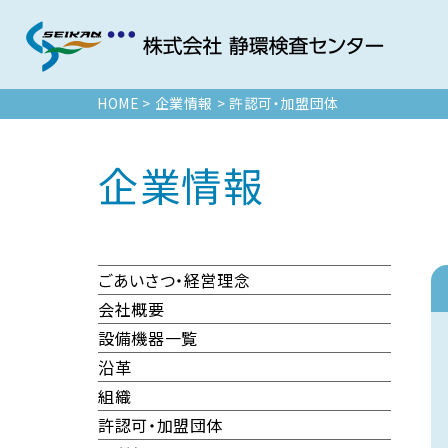
HOME
>
企業情報 >
許認可・加盟団体
企業情報
ごあいさつ・経営理念
会社概要
設備機器一覧
沿革
組織
許認可・加盟団体