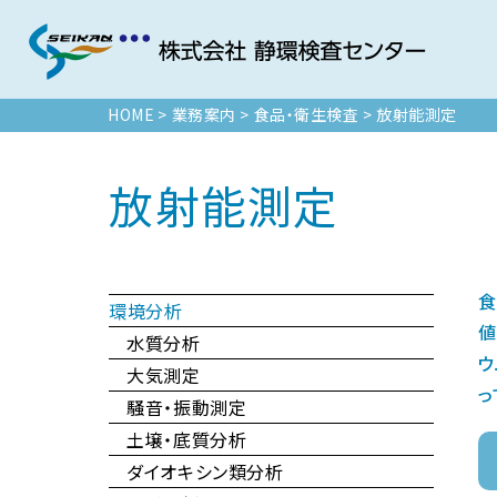
HOME
>
業務案内
>
食品・衛生検査
>
放射能測定
放射能測定
食
環境分析
値
水質分析
ウ
大気測定
っ
騒音・振動測定
土壌・底質分析
ダイオキシン類分析