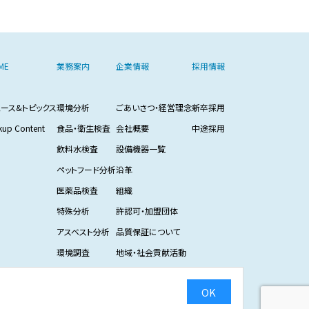
ME
業務案内
企業情報
採用情報
ュース&トピックス
環境分析
ごあいさつ・経営理念
新卒採用
kup Content
食品・衛生検査
会社概要
中途採用
飲料水検査
設備機器一覧
ペットフード分析
沿革
医薬品検査
組織
特殊分析
許認可・加盟団体
アスベスト分析
品質保証について
環境調査
地域・社会貢献活動
CMギャラリー
OK
プライバシーポリシー