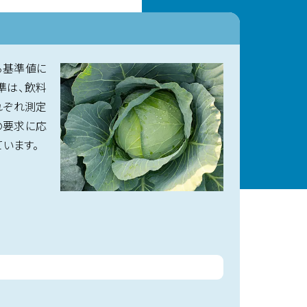
る基準値に
準は、飲料
れぞれ測定
の要求に応
います。