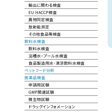
輸出に関わる検査
EU HACCP検査
異物同定検査
放射能測定
その他食品等検査
飲料水検査
飲料水検査
浴槽水・プール水検査
食品製造用水･清涼飲料水検査
ペットフード分析
医薬品検査
申請用試験
GMP関連試験
微生物試験
ドラッグインフォメーション