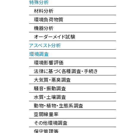
特殊分析
材料分析
環境負荷物質
機器分析
オーダーメイド試験
アスベスト分析
環境調査
環境影響評価
法律に基づく各種調査・手続き
大気質・悪臭調査
騒音・振動調査
水質・土壌調査
動物・植物・生態系調査
空間線量率
その他環境調査
保守管理等