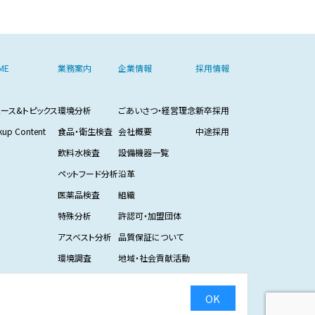
ME
業務案内
企業情報
採用情報
ュース&トピックス
環境分析
ごあいさつ・経営理念
新卒採用
kup Content
食品・衛生検査
会社概要
中途採用
飲料水検査
設備機器一覧
ペットフード分析
沿革
医薬品検査
組織
特殊分析
許認可・加盟団体
アスベスト分析
品質保証について
環境調査
地域・社会貢献活動
CMギャラリー
OK
プライバシーポリシー