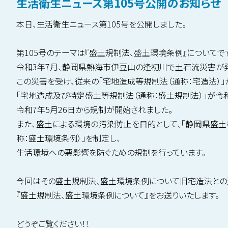
生活衛生ニュース第105号公開のお知らせ
本日、生活衛生ニュース第105号を公開しました。
第105号のテーマは『盛土規制法、盛土環境条例』についてで
令和3年7月、静岡県熱海市伊豆山の逢初川で土石流災害が
この災害を受け、従来の「宅地造成等規制法（通称：宅造法）」
「宅地造成及び特定盛土等規制法（通称：盛土規制法）」が令和
令和7年5月26日から規制が開始されました。
また、盛土による環境の汚染防止を目的として、「静岡県盛
称：盛土環境条例）」を制定し、
生活環境への悪影響を防ぐための規制を行っています。
今回はその盛土規制法、盛土環境条例について旧宅造法との
『盛土規制法、盛土環境条例について』をお送りいたします。
どうぞご覧ください！！